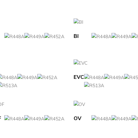
BI
EVC
F
OV