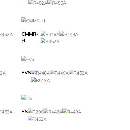
CMMR-
H
EVS
PS