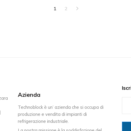
1
2
Iscr
Azienda
zara
Technoblock è un’ azienda che si occupa di
|
produzione e vendita di impianti di
refrigerazione industriale.
La nostra missione è la soddisfazione del