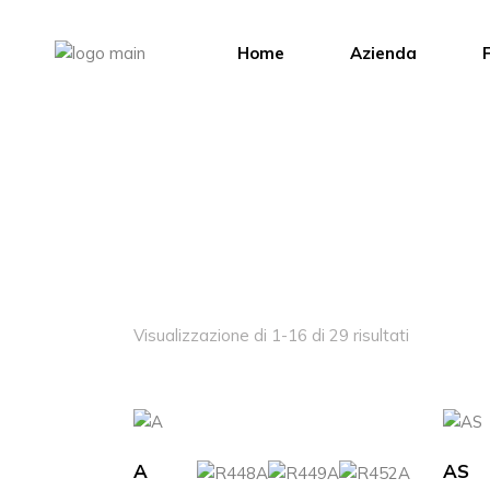
Salta
e
vai
Home
Azienda
F
al
contenuto
Visualizzazione di 1-16 di 29 risultati
A
AS