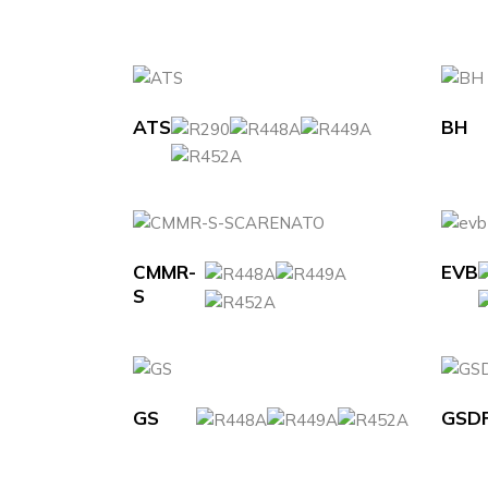
ATS
BH
CMMR-
EVB
S
GS
GSD