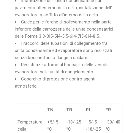
Installazione dell’ unità condensatrice sul
pavimento all’esterno della cella, installazione dell’
evaporatore a soffitto all’interno della cella.
Guide per le forche di sollevamento nella parte
inferiore della carrozzeria delle unità condensatrici
delle Forme 3I3-3I5-5I4-5I5-6I4-7I5-8I4-8I5.
I raccordi delle tubazioni di collegamento tra
unità condensante ed evaporatore sono realizzati
senza bocchettoni o flange a saldare.
Resistenze attorno al boccaglio delle ventole
evaporatore nelle unità di congelamento.
Coperchio di protezione contro agenti
atmosferici
TN
TB
PL
FR
Temperatura
+5/-5
-18/-25
+5/-5,
-30/-40
cella
°C
°C
-18/-25
°C