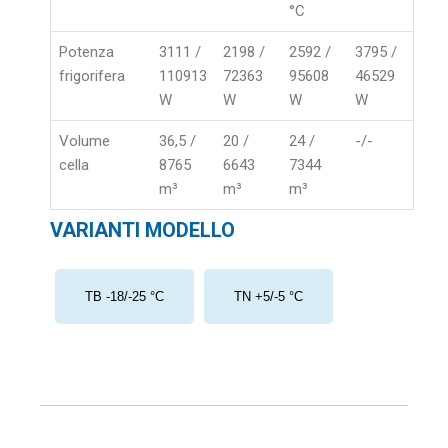
°C
Potenza
3111 /
2198 /
2592 /
3795 /
frigorifera
110913
72363
95608
46529
W
W
W
W
Volume
36,5 /
20 /
24 /
-/-
cella
8765
6643
7344
m³
m³
m³
VARIANTI MODELLO
TB -18/-25 °C
TN +5/-5 °C