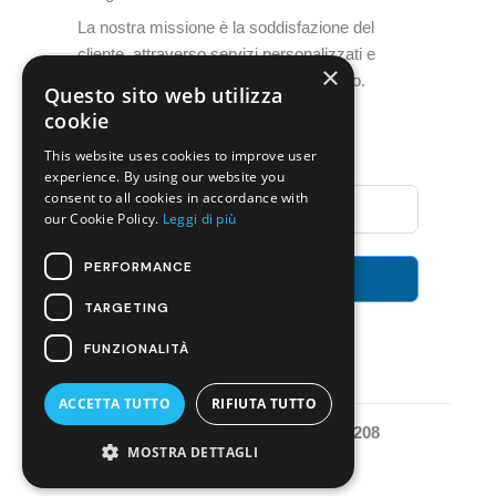
La nostra missione è la soddisfazione del
cliente, attraverso servizi personalizzati e
×
un’assistenza post-vendita di alto livello.
Questo sito web utilizza
cookie
Iscriviti alla Newsletter
This website uses cookies to improve user
experience. By using our website you
consent to all cookies in accordance with
our Cookie Policy.
Leggi di più
PERFORMANCE
Invia
TARGETING
FUNZIONALITÀ
ACCETTA TUTTO
RIFIUTA TUTTO
Technoblock Srl P.IVA e C.F. IT 02748940208
MOSTRA DETTAGLI