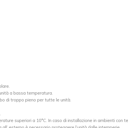
olare.
 unità a bassa temperatura.
bo di troppo pieno per tutte le unità.
.
perature superiori a 10°C. In caso di installazione in ambienti con t
ata all’ esterno è necessario proteggere l’unità dalle intemperie.