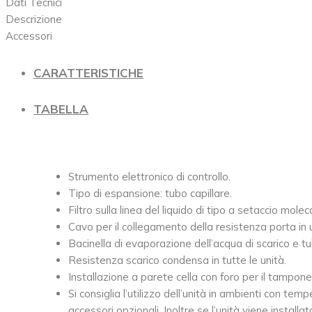
Dati Tecnici
Descrizione
Accessori
CARATTERISTICHE
TABELLA
Strumento elettronico di controllo.
Tipo di espansione: tubo capillare.
Filtro sulla linea del liquido di tipo a setaccio molec
Cavo per il collegamento della resistenza porta in
Bacinella di evaporazione dell’acqua di scarico e tu
Resistenza scarico condensa in tutte le unità.
Installazione a parete cella con foro per il tampone
Si consiglia l’utilizzo dell’unità in ambienti con tem
accessori opzionali. Inoltre se l’unità viene install