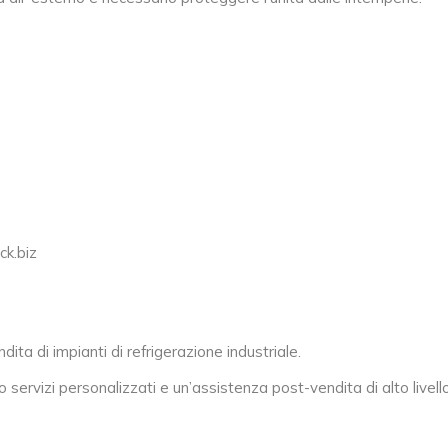
ck.biz
ta di impianti di refrigerazione industriale.
 servizi personalizzati e un’assistenza post-vendita di alto livello