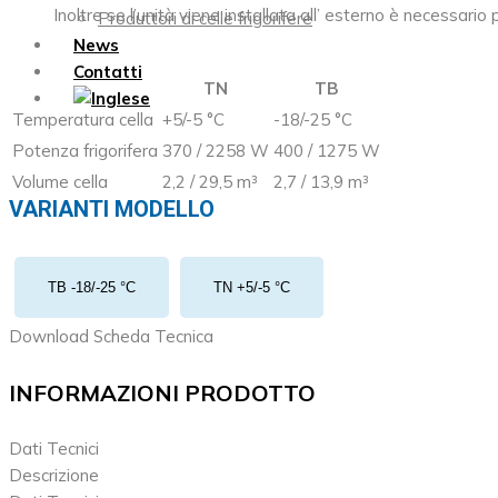
Inoltre se l’unità viene installata all’ esterno è necessario
Produttori di celle frigorifere
News
Contatti
TN
TB
Temperatura cella
+5/-5 °C
-18/-25 °C
Potenza frigorifera
370 / 2258 W
400 / 1275 W
Volume cella
2,2 / 29,5 m³
2,7 / 13,9 m³
VARIANTI MODELLO
TB -18/-25 °C
TN +5/-5 °C
Download Scheda Tecnica
INFORMAZIONI PRODOTTO
Dati Tecnici
Descrizione