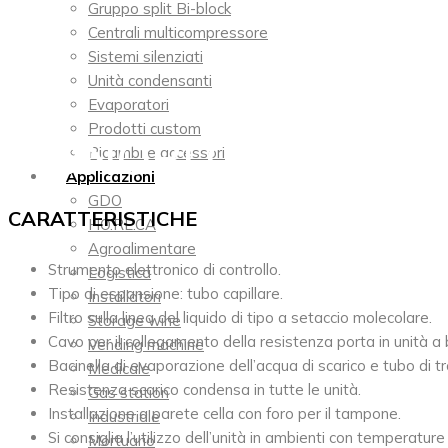
Gruppo split Bi-block
Centrali multicompressore
Sistemi silenziati
Unità condensanti
Evaporatori
Prodotti custom
MONOBLOCCO TS
Ricambi e accessori​
Applicazioni
GDO
CARATTERISTICHE
HO.RE.CA
Agroalimentare
Strumento elettronico di controllo.
Logistica
Tipo di espansione: tubo capillare.
Installatori
Filtro sulla linea del liquido di tipo a setaccio molecolare.
Storage wine
Cavo per il collegamento della resistenza porta in unità 
Vending machine
Bacinella di evaporazione dell’acqua di scarico e tubo di tr
Medicale
Resistenza scarico condensa in tutte le unità.
Gas station
Installazione a parete cella con foro per il tampone.
Industriale
Si consiglia l’utilizzo dell’unità in ambienti con temperatur
Mortuario