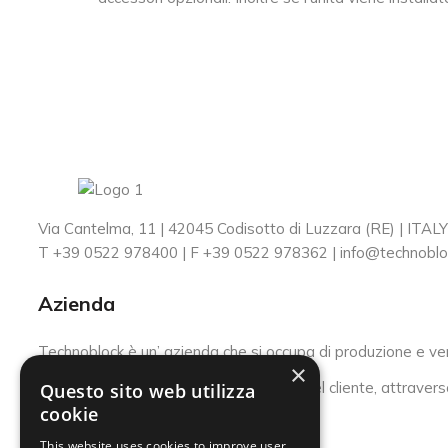
Via Cantelma, 11 | 42045 Codisotto di Luzzara (RE) | ITALY
T +39 0522 978400 | F +39 0522 978362 |
info@technoblo
Azienda
Technoblock è un’ azienda che si occupa di produzione e vendi
×
La nostra missione è la soddisfazione del cliente, attraverso
Questo sito web utilizza
cookie
Iscriviti alla Newsletter
This website uses cookies to improve user