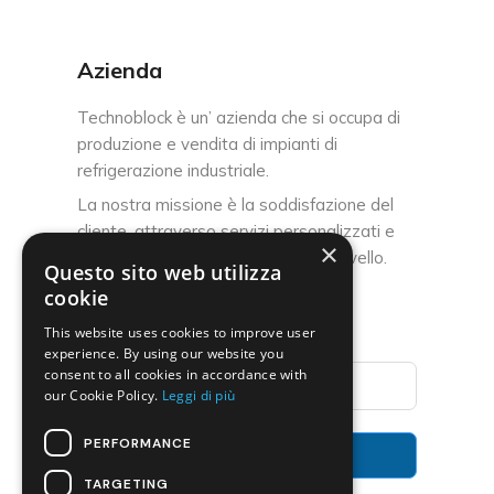
Azienda
Technoblock è un’ azienda che si occupa di
produzione e vendita di impianti di
refrigerazione industriale.
La nostra missione è la soddisfazione del
cliente, attraverso servizi personalizzati e
×
un’assistenza post-vendita di alto livello.
Questo sito web utilizza
cookie
Iscriviti alla Newsletter
This website uses cookies to improve user
experience. By using our website you
consent to all cookies in accordance with
our Cookie Policy.
Leggi di più
PERFORMANCE
Invia
TARGETING