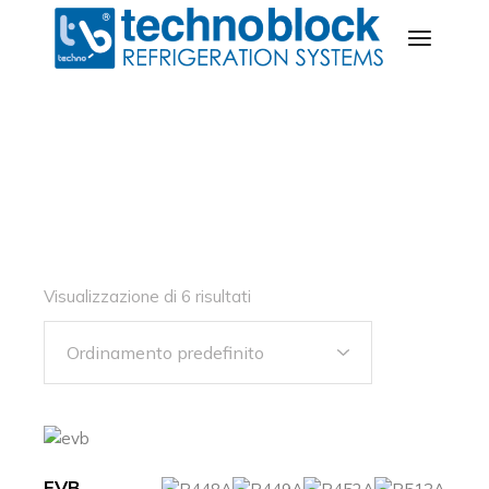
Salta
e
vai
al
contenuto
Visualizzazione di 6 risultati
EVB