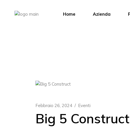
Salta
e
vai
Home
Azienda
F
al
contenuto
Febbraio 26, 2024
Eventi
Big 5 Construc